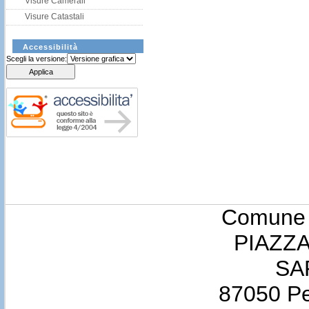
Visure Camerali
Visure Catastali
Accessibilità
Scegli la versione:
Comune d
PIAZZA
SA
87050 Pe