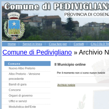
Home
Servizi in linea
Cosa fare per
Contatti
CALCOLO TA
Gestio
Comune di Pedivigliano
» Archivio N
Comune
Il Municipio online
Nuovo Albo Pretorio
Per il momento non ci sono nuove notizie
Albo Pretorio - Versione
precedente
Bandi di gara
Archivio notizie
Concorsi
Organi di governo
Uffici e servizi
Modulistica dell'Ente