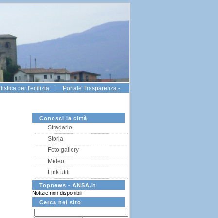
istica per l'edilizia
Portale Trasparenza -
Conosci la città
Stradario
Storia
Foto gallery
Meteo
Link utili
Topnews - ANSA.it
Notizie non disponibili
Cerca nel sito