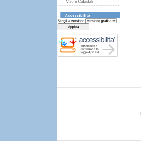
Visure Catastali
Accessibilità
Scegli la versione: