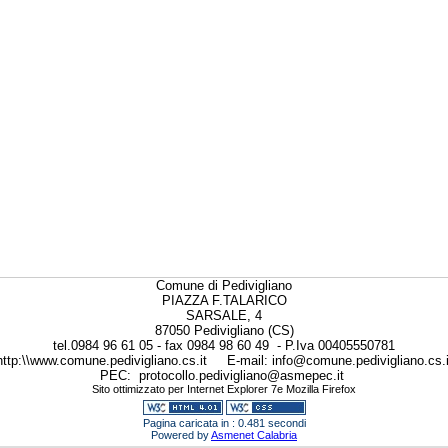
Comune di Pedivigliano
PIAZZA F.TALARICO
SARSALE, 4
87050 Pedivigliano (CS)
tel.0984 96 61 05 - fax 0984 98 60 49 - P.Iva 00405550781
http:\\www.comune.pedivigliano.cs.it E-mail: info@comune.pedivigliano.cs.i
PEC: protocollo.pedivigliano@asmepec.it
Sito ottimizzato per Internet Explorer 7e Mozilla Firefox
Pagina caricata in : 0.481 secondi
Powered by
Asmenet Calabria