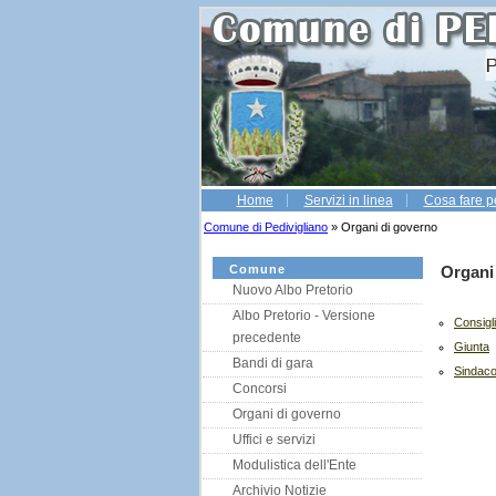
Home
Servizi in linea
Cosa fare p
Comune di Pedivigliano
» Organi di governo
Comune
Organi
Nuovo Albo Pretorio
Albo Pretorio - Versione
Consigl
precedente
Giunta
Bandi di gara
Sindac
Concorsi
Organi di governo
Uffici e servizi
Modulistica dell'Ente
Archivio Notizie