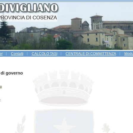
er
Contatti
CALCOLO TASI
CENTRALE DI COMMITTENZA
Modul
Gestione dei Rifiuti Urbani
 di governo
io
o